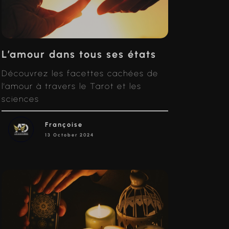
L’amour dans tous ses états
Découvrez les facettes cachées de
l’amour à travers le Tarot et les
sciences
Françoise
13 October 2024