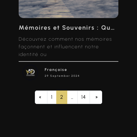
Mémoires et Souvenirs : Quand la Science Rencontre la Spiritualité
Découvrez comment nos mémoires
façonnent et influencent notre
identité ou
Françoise
29 September 2024
«
1
2
…
14
»