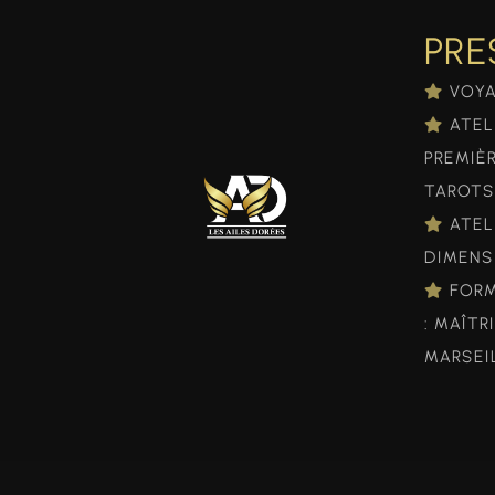
PRE
VOY
ATEL
PREMIÈ
TAROTS
ATEL
DIMENS
FORM
: MAÎTR
MARSEI